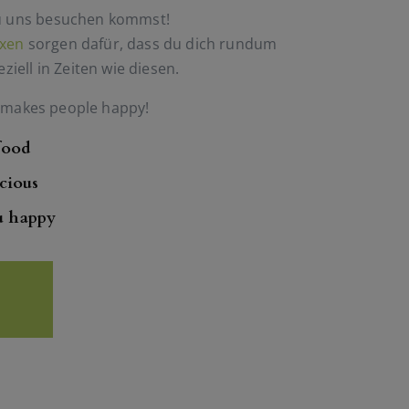
u uns besuchen kommst!
xen
sorgen dafür, dass du dich rundum
eziell in Zeiten wie diesen.
makes people happy!
food
icious
u happy