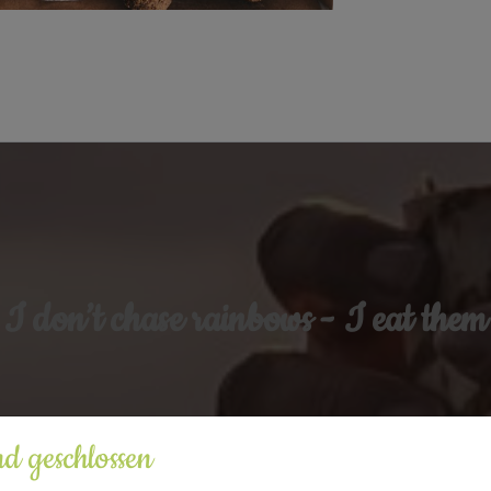
I don’t chase rainbows -
I eat them
d geschlossen