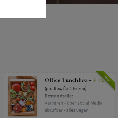
NEU!
Office Lunchbox -
€ 16,50
(pro Box, für 1 Person)
Bestandteile:
Variieren - über social Media
abrufbar - alles vegan