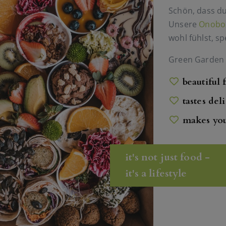
Schön, dass d
Unsere
Onobo
wohl fühlst, sp
Green Garden 
beautiful 
tastes del
makes yo
it's not just food -
it's a lifestyle