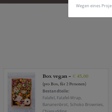
Wegen eines Proje
Box vegan -
€ 45,00
(pro Box, für 2 Personen)
Bestandteile:
Falafel, Falafel-Wrap,
Bananenbrot, Schoko Brownies,
Chiapudding