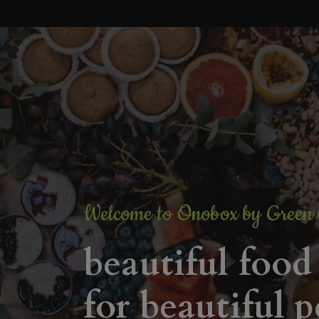
Welcome to Onobox by Green
beautiful food
for beautiful 