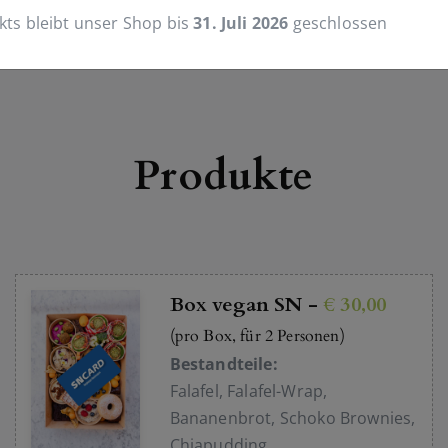
kts bleibt unser Shop bis
31. Juli 2026
geschlossen
Produkte
Box vegan SN -
€ 30,00
(pro Box, für 2 Personen)
Bestandteile:
Falafel, Falafel-Wrap,
Bananenbrot, Schoko Brownies,
Chiapudding